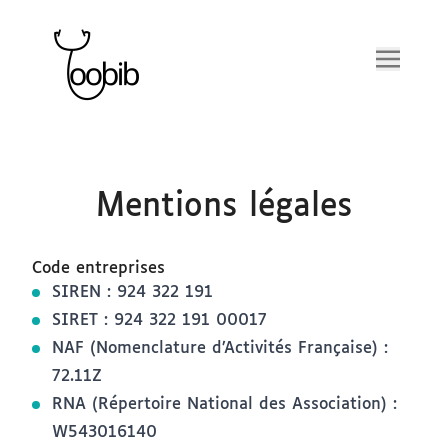
Outils
Adhésion
Mentions légales
Blog
Chargement en cours
.
Code entreprises
SIREN : 924 322 191
SIRET : 924 322 191 00017
NAF (Nomenclature d’Activités Française) :
72.11Z
RNA (Répertoire National des Association) :
W543016140